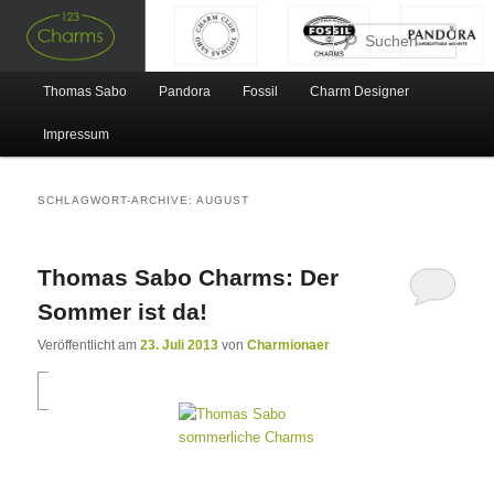
Such
Hauptmenü
Thomas Sabo
Pandora
Fossil
Charm Designer
Zum Inhalt wechseln
Zum sekundären Inhalt wechseln
Impressum
SCHLAGWORT-ARCHIVE:
AUGUST
Thomas Sabo Charms: Der
Sommer ist da!
Veröffentlicht am
23. Juli 2013
von
Charmionaer