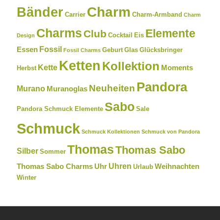
Charm
Bänder
Carrier
Charm-Armband
Charm
Charms
Elemente
Club
Cocktail
Eis
Design
Fossil
Essen
Geburt
Glas
Glücksbringer
Fossil Charms
Ketten
Kollektion
Kette
Moments
Herbst
Pandora
Neuheiten
Murano
Muranoglas
Sabo
Pandora Schmuck Elemente
Sale
Schmuck
Schmuck Kollektionen
Schmuck von Pandora
Thomas
Thomas Sabo
Silber
Sommer
Uhren
Thomas Sabo Charms
Uhr
Weihnachten
Urlaub
Winter