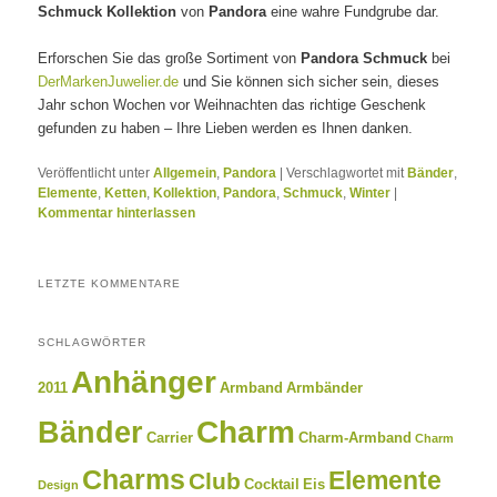
Schmuck Kollektion
von
Pandora
eine wahre Fundgrube dar.
Erforschen Sie das große Sortiment von
Pandora Schmuck
bei
DerMarkenJuwelier.de
und Sie können sich sicher sein, dieses
Jahr schon Wochen vor Weihnachten das richtige Geschenk
gefunden zu haben – Ihre Lieben werden es Ihnen danken.
Veröffentlicht unter
Allgemein
,
Pandora
|
Verschlagwortet mit
Bänder
,
Elemente
,
Ketten
,
Kollektion
,
Pandora
,
Schmuck
,
Winter
|
Kommentar hinterlassen
LETZTE KOMMENTARE
SCHLAGWÖRTER
Anhänger
2011
Armband
Armbänder
Charm
Bänder
Carrier
Charm-Armband
Charm
Charms
Elemente
Club
Cocktail
Eis
Design