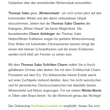
Gedanken über den anstehenden Winterurlaub anzustellen.
Thomas Sabo
goes „
Winterurlaub
“: um sich schon jetzt auf den
kommenden Winter und den damit verbundenen Urlaub
einzustimmen, bieten hier die
Thomas Sabo Charms
der
Kategorie „Winter Urlaub“ die beste Möglichkeit. Die
bezaubernden
Charm Anhänger
der Thomas Sabo
Herbst/Winter Kollektion sorgen für perfekte Winterstimmung.
Eine Wolke mit funkelnden Zirkoniasteinen besetzt bringt die
ersten drei kleinen Schneeflocken und die ersten Eisblumen
werden nicht bloß am Fenster zu sehen sein.
Mit dem
Thomas Sabo Schlitten Charm
rodeln Sie in frisch
gefallenem Schnee oder drehen Sie mit dem Schlittschuh Charm
Pirouetten auf dem Eis. Ein liebreizender kleiner Eisbär wacht
auf einer Zuchtperle stehend darüber, dass Sie nicht ausrutschen
und Ihr persönliches Glücksschweinchen hat ebenfalls bereits
Winterstiefel und Mütze angezogen. Für sie stehen
Winter-Boots
in Silber oder Braun bereit– für die Winterzeit genau das Richtige!
Der Onlineshop
DerMarkenJuwelier.de
empfiehlt: freuen Sie sich