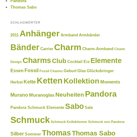
Pandora
Thomas Sabo
SCHLAGWÖRTER
Anhänger
2011
Armband
Armbänder
Charm
Bänder
Carrier
Charm-Armband
Charm
Charms
Elemente
Club
Cocktail
Eis
Design
Fossil
Essen
Geburt
Glas
Glücksbringer
Fossil Charms
Ketten
Kollektion
Kette
Moments
Herbst
Pandora
Neuheiten
Murano
Muranoglas
Sabo
Pandora Schmuck Elemente
Sale
Schmuck
Schmuck Kollektionen
Schmuck von Pandora
Thomas
Thomas Sabo
Silber
Sommer