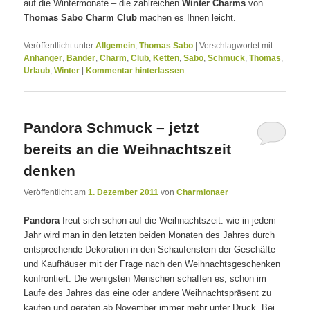
auf die Wintermonate – die zahlreichen
Winter Charms
von
Thomas Sabo Charm Club
machen es Ihnen leicht.
Veröffentlicht unter
Allgemein
,
Thomas Sabo
|
Verschlagwortet mit
Anhänger
,
Bänder
,
Charm
,
Club
,
Ketten
,
Sabo
,
Schmuck
,
Thomas
,
Urlaub
,
Winter
|
Kommentar hinterlassen
Pandora Schmuck – jetzt
bereits an die Weihnachtszeit
denken
Veröffentlicht am
1. Dezember 2011
von
Charmionaer
Pandora
freut sich schon auf die Weihnachtszeit: wie in jedem
Jahr wird man in den letzten beiden Monaten des Jahres durch
entsprechende Dekoration in den Schaufenstern der Geschäfte
und Kaufhäuser mit der Frage nach den Weihnachtsgeschenken
konfrontiert. Die wenigsten Menschen schaffen es, schon im
Laufe des Jahres das eine oder andere Weihnachtspräsent zu
kaufen und geraten ab November immer mehr unter Druck. Bei