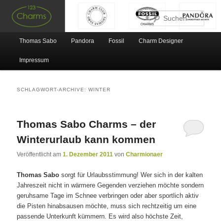
Such
Hauptmenü
Thomas Sabo
Pandora
Fossil
Charm Designer
Zum Inhalt wechseln
Zum sekundären Inhalt wechseln
Impressum
SCHLAGWORT-ARCHIVE:
WINTER
Thomas Sabo Charms – der
Winterurlaub kann kommen
Veröffentlicht am
1. Dezember 2011
von
Charmionaer
Thomas Sabo
sorgt für Urlaubsstimmung! Wer sich in der kalten
Jahreszeit nicht in wärmere Gegenden verziehen möchte sondern
geruhsame Tage im Schnee verbringen oder aber sportlich aktiv
die Pisten hinabsausen möchte, muss sich rechtzeitig um eine
passende Unterkunft kümmern. Es wird also höchste Zeit,