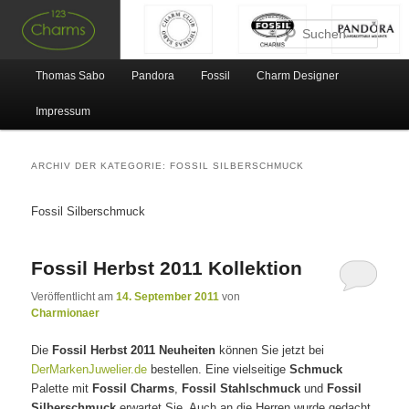
Such
Hauptmenü
Thomas Sabo
Pandora
Fossil
Charm Designer
Zum Inhalt wechseln
Zum sekundären Inhalt wechseln
Impressum
ARCHIV DER KATEGORIE:
FOSSIL SILBERSCHMUCK
Fossil Silberschmuck
Fossil Herbst 2011 Kollektion
Veröffentlicht am
14. September 2011
von
Charmionaer
Die
Fossil Herbst 2011 Neuheiten
können Sie jetzt bei
DerMarkenJuwelier.de
bestellen. Eine vielseitige
Schmuck
Palette mit
Fossil Charms
,
Fossil Stahlschmuck
und
Fossil
Silberschmuck
erwartet Sie. Auch an die Herren wurde gedacht