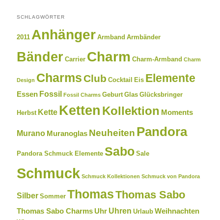
SCHLAGWÖRTER
Anhänger
2011
Armband
Armbänder
Charm
Bänder
Carrier
Charm-Armband
Charm
Charms
Elemente
Club
Cocktail
Eis
Design
Fossil
Essen
Geburt
Glas
Glücksbringer
Fossil Charms
Ketten
Kollektion
Kette
Moments
Herbst
Pandora
Neuheiten
Murano
Muranoglas
Sabo
Pandora Schmuck Elemente
Sale
Schmuck
Schmuck Kollektionen
Schmuck von Pandora
Thomas
Thomas Sabo
Silber
Sommer
Uhren
Thomas Sabo Charms
Uhr
Weihnachten
Urlaub