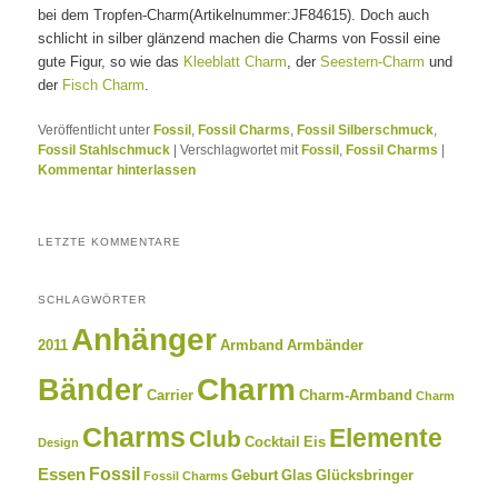
bei dem Tropfen-Charm(Artikelnummer:JF84615). Doch auch
schlicht in silber glänzend machen die Charms von Fossil eine
gute Figur, so wie das
Kleeblatt Charm
, der
Seestern-Charm
und
der
Fisch Charm
.
Veröffentlicht unter
Fossil
,
Fossil Charms
,
Fossil Silberschmuck
,
Fossil Stahlschmuck
|
Verschlagwortet mit
Fossil
,
Fossil Charms
|
Kommentar hinterlassen
LETZTE KOMMENTARE
SCHLAGWÖRTER
Anhänger
2011
Armband
Armbänder
Charm
Bänder
Carrier
Charm-Armband
Charm
Charms
Elemente
Club
Cocktail
Eis
Design
Fossil
Essen
Geburt
Glas
Glücksbringer
Fossil Charms