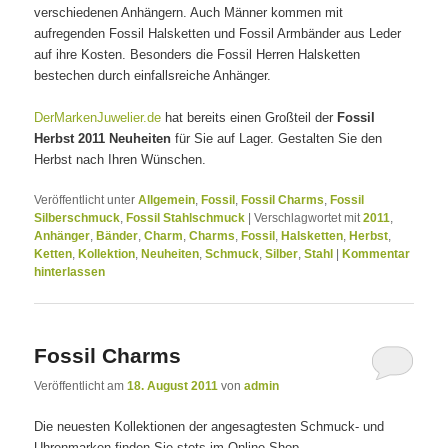
verschiedenen Anhängern. Auch Männer kommen mit
aufregenden Fossil Halsketten und Fossil Armbänder aus Leder
auf ihre Kosten. Besonders die Fossil Herren Halsketten
bestechen durch einfallsreiche Anhänger.
DerMarkenJuwelier.de
hat bereits einen Großteil der
Fossil
Herbst 2011 Neuheiten
für Sie auf Lager. Gestalten Sie den
Herbst nach Ihren Wünschen.
Veröffentlicht unter
Allgemein
,
Fossil
,
Fossil Charms
,
Fossil
Silberschmuck
,
Fossil Stahlschmuck
|
Verschlagwortet mit
2011
,
Anhänger
,
Bänder
,
Charm
,
Charms
,
Fossil
,
Halsketten
,
Herbst
,
Ketten
,
Kollektion
,
Neuheiten
,
Schmuck
,
Silber
,
Stahl
|
Kommentar
hinterlassen
Fossil Charms
Veröffentlicht am
18. August 2011
von
admin
Die neuesten Kollektionen der angesagtesten Schmuck- und
Uhrenmarken finden Sie stets im Online Shop